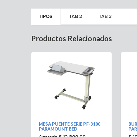
TIPOS
TAB 2
TAB 3
Productos Relacionados
N
MESA PUENTE SERIE PF-3100
BUR
PARAMOUNT BED
PA
ON