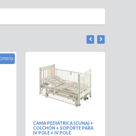
OFERTA
CAMA PEDIÁTRICA (CUNA) +
CAMA 
COLCHÓN + SOPORTE PARA
CELEN
IV POLE + IV POLE