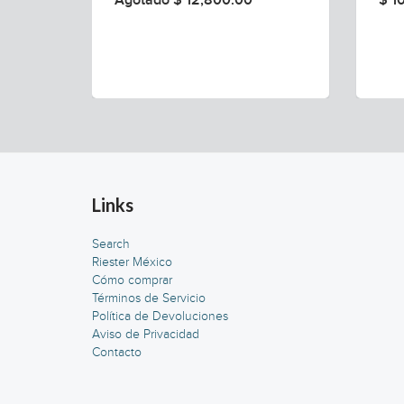
Agotado $ 12,800.00
$ 1
CIÓN
Links
Search
Riester México
Cómo comprar
Términos de Servicio
Política de Devoluciones
Aviso de Privacidad
Contacto